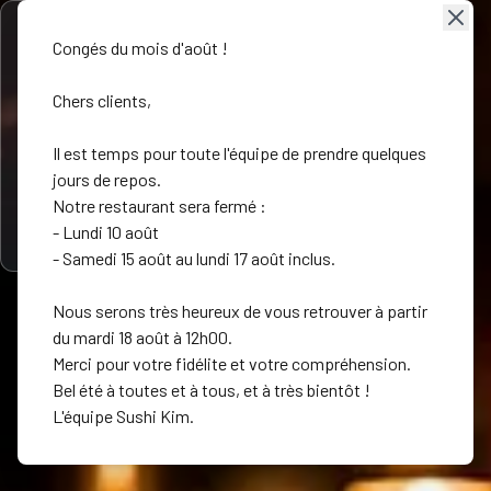
Open menu
FR
Congés du mois d'août !
Ouvre à 12:00
Sushi Kim
Chers clients,
Il est temps pour toute l'équipe de prendre quelques
Restaurant Japonais, Asiatique
jours de repos.
Accueil
Notre restaurant sera fermé :
94140
Alfortville
©
2026
Sushi Kim
- Lundi 10 août
- Samedi 15 août au lundi 17 août inclus.
Mentions légales
|
Site realisé par
WE
Carte
EATS
Nous serons très heureux de vous retrouver à partir
du mardi 18 août à 12h00.
Avis
Merci pour votre fidélite et votre compréhension.
Bel été à toutes et à tous, et à très bientôt !
L'équipe Sushi Kim.
Galerie