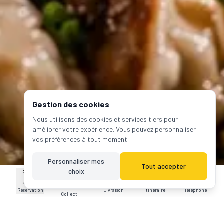
Gestion des cookies
Nous utilisons des cookies et services tiers pour
améliorer votre expérience. Vous pouvez personnaliser
vos préférences à tout moment.
Personnaliser mes
Tout accepter
choix
Click &
Réservation
Livraison
Itinéraire
Téléphone
Une expérience à volonté, préparée à la commande
Collect
🍣 Déjeuner